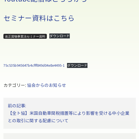
セミナー資料はこちら
ダウンロード
改正貨物事業法セミナー資料
75c535b945647b4cfff849d04e8e4495-1
ダウンロード
カテゴリー:
協会からのお知らせ
投
前の記事:
稿
【全ト協】米国自動車関税措置等により影響を受ける中小企業
ナ
との取引に関する配慮について
ビ
ゲ