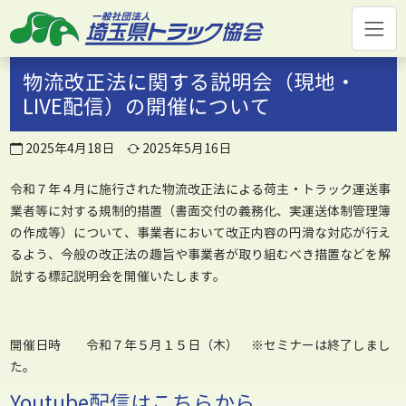
コ
ン
テ
ン
物流改正法に関する説明会（現地・
ツ
LIVE配信）の開催について
へ
ス
2025年4月18日
2025年5月16日
キ
ッ
令和７年４月に施行された物流改正法による荷主・トラック運送事
プ
業者等に対する規制的措置（書面交付の義務化、実運送体制管理簿
の作成等）について、事業者において改正内容の円滑な対応が行え
るよう、今般の改正法の趣旨や事業者が取り組むべき措置などを解
説する標記説明会を開催いたします。
開催日時 令和７年５月１５日（木） ※セミナーは終了しまし
た。
Youtube配信はこちらから