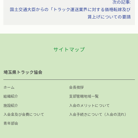
次の記事:
ー
国土交通大臣からの「トラック運送業界に対する価格転嫁及び
シ
賃上げについての要請
ョ
ン
サイトマップ
埼玉県トラック協会
ホーム
会長挨拶
組織紹介
支部管轄地域一覧
施設紹介
入会のメリットについて
入会金及び会費について
入会手続きについて（入会の流れ）
青年部会