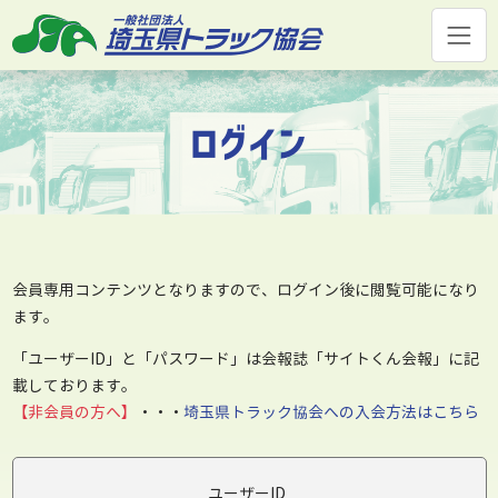
コ
ン
テ
ン
ツ
ログイン
へ
ス
キ
ッ
プ
会員専用コンテンツとなりますので、ログイン後に閲覧可能になり
ます。
「ユーザーID」と「パスワード」は会報誌「サイトくん会報」に記
載しております。
【非会員の方へ】
・・・
埼玉県トラック協会への入会方法はこちら
ユーザーID