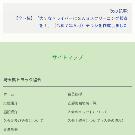
ゲ
次の記事:
ー
【全ト協】「大切なドライバーにＳＡＳスクリーニング検査
シ
を！」（令和７年５月）チラシを作成しました
ョ
ン
サイトマップ
埼玉県トラック協会
ホーム
会長挨拶
組織紹介
支部管轄地域一覧
施設紹介
入会のメリットについて
入会金及び会費について
入会手続きについて（入会の流れ）
青年部会