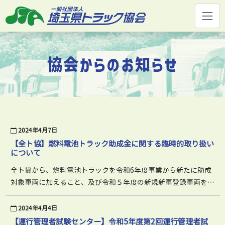
コ
ン
テ
ン
ツ
協会からのお知らせ
へ
ス
キ
ッ
プ
2024年4月7日
【全ト協】燃料電池トラック助成金に関する臨時的取り扱い
について
全ト協から、燃料電池トラックを令和6年度事業から新たに助成
対象車両に加えること、及び令和５年度の新規新車登録車両を遡
って助成対象とする旨の連絡がありましたのでお知らせします。
（対象事業者は中小企業者） 詳しくは…
2024年4月4日
【運行管理者試験センター】令和5年度第2回運行管理者試