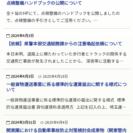
点検整備ハンドブックの公開について
全ト協のHPにて、点検整備のハンドブックを公開しましたの
で、点検整備の手引きとしてご活用ください。
https://jta.or.jp/wp-content/themes/jta_theme/pdf/anzen…
2024年4月3日
【依頼】県警本部交通総務課からの注意喚起依頼について
本日未明、道路上に横たわっていた歩行者とトラックの関係する
交通死亡事故が発生されましたことから、 深夜帯に活動する運
転者の方々に注意喚起をお願いしたいと思います。 稼働中のみ
ならず、通勤時においても御注意いただ…
2024年4月3日
2025年4月18日
一般貨物運送事業に係る標準的な運賃届出に関する様式につ
いて
一般貨物運送事業に係る標準的な運賃の届出に関する様式 標準
的な運賃届出書 貸切運賃料金適用方 上記を記入の上、埼玉運輸
支局へ３部ずつ提出願います。 一般貨物運送事業に係…
2024年3月31日
2025年4月4日
関東圏における自動車事故防止対策検討会成果物（関東管内